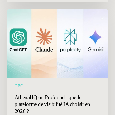
AthenaHQ
ou
Profound
:
quelle
plateforme
de
visibilité
IA
choisir
en
2026
GEO
?
AthenaHQ ou Profound : quelle
plateforme de visibilité IA choisir en
2026 ?