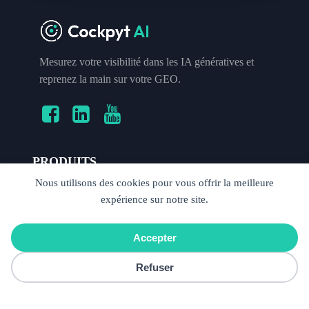
Mesurez votre visibilité dans les IA génératives et
reprenez la main sur votre GEO.
PRODUITS
Nous utilisons des cookies pour vous offrir la meilleure
Fonctionnalités
expérience sur notre site.
Tarifs
FAQ
Essai gratuit
Accepter
Cookies
Refuser
RESSOURCES