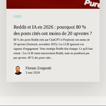
des
posts
cités
GEO
ont
moins
Reddit et IA en 2026 : pourquoi 80 %
de
des posts cités ont moins de 20 upvotes ?
20
80 % des posts Reddit cités par ChatGPT et Perplexity ont moins de
upvotes
20 upvotes (Semrush, novembre 2025). Les LLM ignorent vos
signaux d'engagement. Votre stratégie Reddit doit changer. Ce qu'il faut
?
retenir : Les LLM citent massivement Reddit, mais ne pondèrent pas
par upvotes. 80 % des posts cités…
Florian Zorgnotti
3 mai 2026