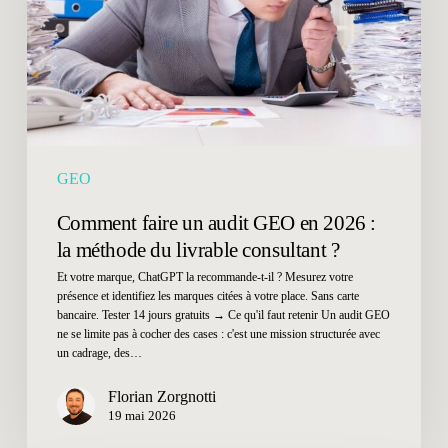
en
2026
:
la
méthode
du
livrable
GEO
consultant
?
Comment faire un audit GEO en 2026 :
la méthode du livrable consultant ?
Et votre marque, ChatGPT la recommande-t-il ? Mesurez votre
présence et identifiez les marques citées à votre place. Sans carte
bancaire. Tester 14 jours gratuits → Ce qu'il faut retenir Un audit GEO
ne se limite pas à cocher des cases : c'est une mission structurée avec
un cadrage, des…
Florian Zorgnotti
19 mai 2026