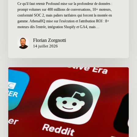
Ce qu'il faut retenir Profound mise sur la profondeur de données :
prompt volumes sur 400 millions de conversations, 10+ moteurs,
conformité SOC 2, mais paliers tarifaires qui forcent la montée en
gamme. AthenaHQ mise sur l'exécution et l'attribution ROI : 8+
moteurs dès l'entrée, intégration Shopify et GA4, mais…
Florian Zorgnotti
14 juillet 2026
Reddit
et
IA
en
2026
:
pourquoi
80
%